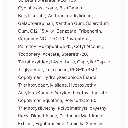
Sorbitan Stearate, PEG-100,
Cyclohexasiloxane, Bis (Cyano
Butylacetate) Anthracenediylidene,
Galactoarabinan, Xanthan Gum, Sclerotium
Gum, C12-15 Alkyl Benzoate, Tribehenin,
Ceramide NG, PEG-10 Phytosterol,
Palmitoyl Hexapeptide-12, Cetyl Alcohol,
Tocopheryl Acetate, Steareth-20,
Tetrahexyldecyl Ascorbate, Caprylic/Capric
Triglyceride, Teprenone, PPG-12/SMDI
Copolymer, Hydrolyzed Jojoba Esters,
Triethoxycaprylylsilane, Hydroxyethyl
Acrylate/Sodium Acryloyldimethyl Taurate
Copolymer, Squalane, Polysorbate 60,
Triethoxysilylethyl Polydimethylsiloxyethyl
Hexyl Dimethicone, Crithmum Maritimum
Extract, Ergothioneine, Camellia Sinensis