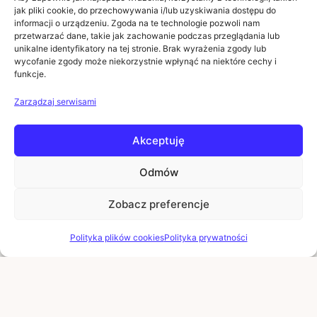
jak pliki cookie, do przechowywania i/lub uzyskiwania dostępu do
Czas realizacji i koszty dostawy
informacji o urządzeniu. Zgoda na te technologie pozwoli nam
przetwarzać dane, takie jak zachowanie podczas przeglądania lub
INFORMACJE
unikalne identyfikatory na tej stronie. Brak wyrażenia zgody lub
wycofanie zgody może niekorzystnie wpłynąć na niektóre cechy i
funkcje.
Regulaminy
Polityka prywatności
Zarządzaj serwisami
Zwroty i reklamacje
Akceptuję
POMOC
Kontakt i dane firmy
Odmów
Pytania i odpowiedzi
Zobacz preferencje
Polityka plików cookies
Polityka prywatności