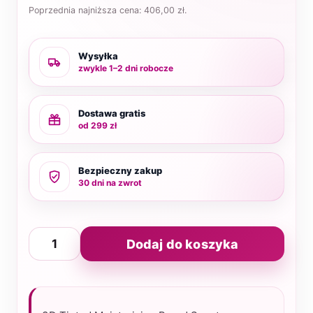
Poprzednia najniższa cena:
406,00
zł
.
Wysyłka
zwykle 1–2 dni robocze
Dostawa gratis
od 299 zł
Bezpieczny zakup
30 dni na zwrot
ilość
Dodaj do koszyka
3D
Tinted
Moisturizing
Broad