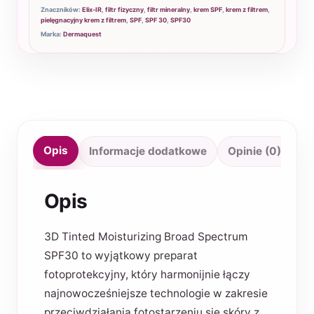
Znaczników:
Elix-IR
,
filtr fizyczny
,
filtr mineralny
,
krem SPF
,
krem z filtrem
,
pielęgnacyjny krem z filtrem
,
SPF
,
SPF 30
,
SPF30
Marka:
Dermaquest
Opis
Informacje dodatkowe
Opinie (0)
Opis
3D Tinted Moisturizing Broad Spectrum
SPF30 to wyjątkowy preparat
fotoprotekcyjny, który harmonijnie łączy
najnowocześniejsze technologie w zakresie
przeciwdziałania fotostarzeniu się skóry z