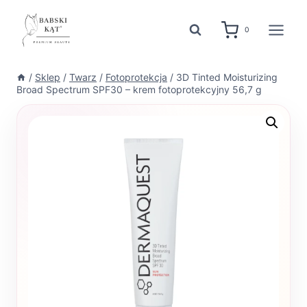
Przejdź
do
0
treści
/
Sklep
/
Twarz
/
Fotoprotekcja
/
3D Tinted Moisturizing
Broad Spectrum SPF30 – krem fotoprotekcyjny 56,7 g