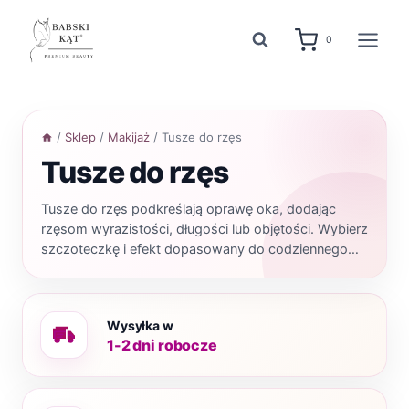
Przejdź
do
0
treści
/
Sklep
/
Makijaż
/
Tusze do rzęs
Tusze do rzęs
Tusze do rzęs podkreślają oprawę oka, dodając
rzęsom wyrazistości, długości lub objętości. Wybierz
szczoteczkę i efekt dopasowany do codziennego
makijażu.
Wysyłka w
1-2 dni robocze