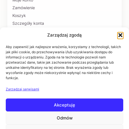
Zamówienie
Koszyk
Szczegóły konta
Zarządzaj zgodą
PŁATNOŚCI I DOSTAWA
Formy płatności
Aby zapewnić jak najlepsze wrażenia, korzystamy z technologii, takich
jak pliki cookie, do przechowywania i/lub uzyskiwania dostępu do
Czas realizacji i koszty dostawy
informacji o urządzeniu. Zgoda na te technologie pozwoli nam
przetwarzać dane, takie jak zachowanie podczas przeglądania lub
INFORMACJE
unikalne identyfikatory na tej stronie. Brak wyrażenia zgody lub
wycofanie zgody może niekorzystnie wpłynąć na niektóre cechy i
funkcje.
Regulaminy
Polityka prywatności
Zarządzaj serwisami
Zwroty i reklamacje
Akceptuję
POMOC
Kontakt i dane firmy
Odmów
Pytania i odpowiedzi