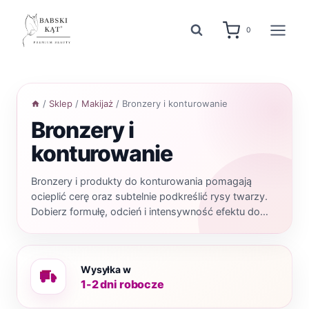
Przejdź
do
0
treści
/
Sklep
/
Makijaż
/
Bronzery i konturowanie
Bronzery i
konturowanie
Bronzery i produkty do konturowania pomagają
ocieplić cerę oraz subtelnie podkreślić rysy twarzy.
Dobierz formułę, odcień i intensywność efektu do
swojego typu urody.
Wysyłka w
1-2 dni robocze