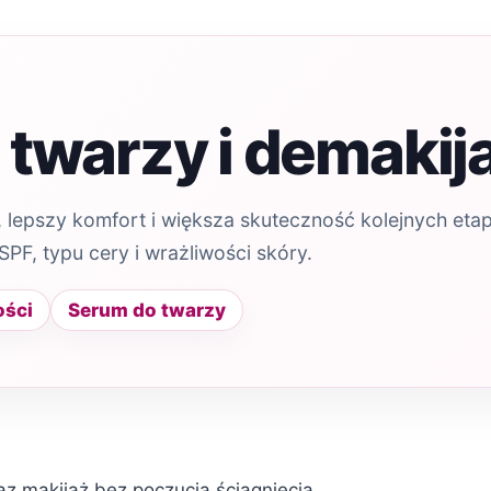
twarzy i demakij
 lepszy komfort i większa skuteczność kolejnych etap
F, typu cery i wrażliwości skóry.
ości
Serum do twarzy
az makijaż bez poczucia ściągnięcia.