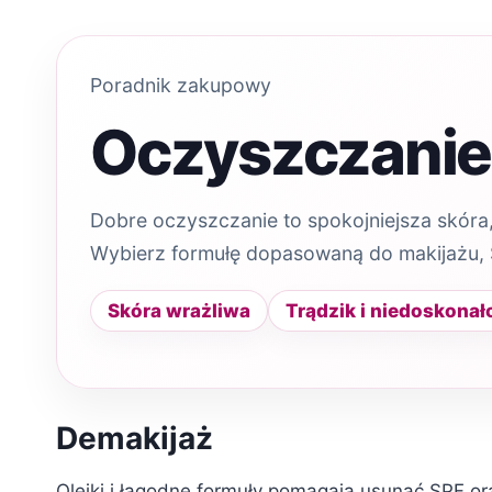
Poradnik zakupowy
Oczyszczanie 
Dobre oczyszczanie to spokojniejsza skóra,
Wybierz formułę dopasowaną do makijażu, SP
Skóra wrażliwa
Trądzik i niedoskonał
Demakijaż
Olejki i łagodne formuły pomagają usunąć SPF or