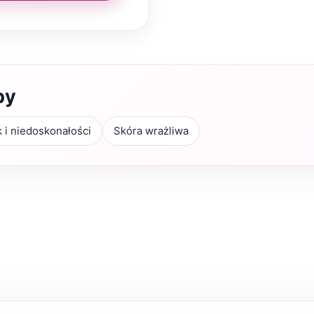
by
k i niedoskonałości
Skóra wrażliwa