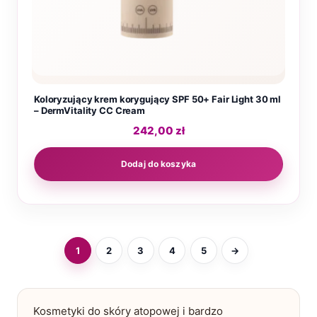
Koloryzujący krem korygujący SPF 50+ Fair Light 30 ml
– DermVitality CC Cream
242,00
zł
Dodaj do koszyka
1
2
3
4
5
→
Kosmetyki do skóry atopowej i bardzo