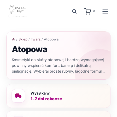
Przejdź
do
0
treści
/
Sklep
/
Twarz
/
Atopowa
Atopowa
Kosmetyki do skóry atopowej i bardzo wymagającej
powinny wspierać komfort, barierę i delikatną
pielęgnację. Wybieraj proste rutyny, łagodne formuły
i produkty dopasowane do wrażliwej skóry.
Wysyłka w
1-2 dni robocze