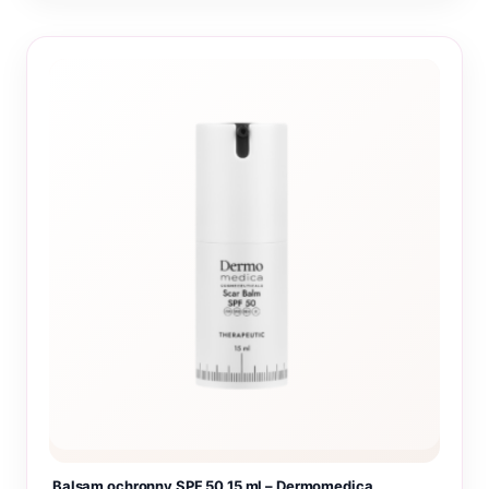
Balsam ochronny SPF 50 15 ml – Dermomedica