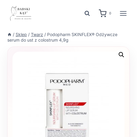
Przejdź
do
0
treści
/
Sklep
/
Twarz
/
Podopharm SKINFLEX® Odżywcze
serum do ust z colostrum 4,9g