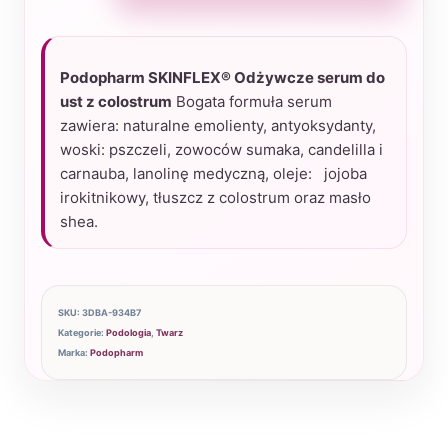
Podopharm
SKINFLEX®
Odżywcze
Podopharm SKINFLEX® Odżywcze serum do
serum
ust z colostrum
Bogata formuła serum
do
zawiera: naturalne emolienty, antyoksydanty,
ust
woski: pszczeli, zowoców sumaka, candelilla i
carnauba, lanolinę medyczną, oleje: jojoba
z
irokitnikowy, tłuszcz z colostrum oraz masło
colostrum
shea.
4,9g
SKU:
3DBA-934B7
Kategorie:
Podologia
,
Twarz
Marka:
Podopharm