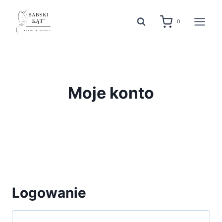
Przejdź
do
0
treści
Moje konto
Logowanie