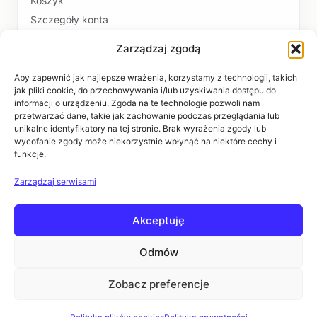
Koszyk
Szczegóły konta
Zarządzaj zgodą
PŁATNOŚCI I DOSTAWA
Formy płatności
Aby zapewnić jak najlepsze wrażenia, korzystamy z technologii, takich
jak pliki cookie, do przechowywania i/lub uzyskiwania dostępu do
Czas realizacji i koszty dostawy
informacji o urządzeniu. Zgoda na te technologie pozwoli nam
przetwarzać dane, takie jak zachowanie podczas przeglądania lub
INFORMACJE
unikalne identyfikatory na tej stronie. Brak wyrażenia zgody lub
wycofanie zgody może niekorzystnie wpłynąć na niektóre cechy i
funkcje.
Regulaminy
Polityka prywatności
Zarządzaj serwisami
Zwroty i reklamacje
Akceptuję
POMOC
Kontakt i dane firmy
Odmów
Pytania i odpowiedzi
Zobacz preferencje