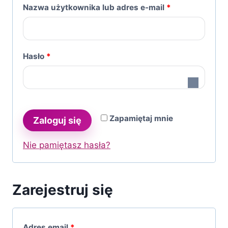
W
Nazwa użytkownika lub adres e-mail
*
y
m
W
Hasło
*
a
y
g
m
a
a
n
Zapamiętaj mnie
Zaloguj się
g
e
Nie pamiętasz hasła?
a
n
e
Zarejestruj się
W
Adres email
*