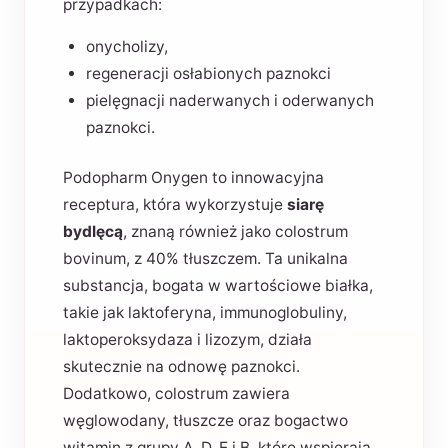
przypadkach:
onycholizy,
regeneracji osłabionych paznokci
pielęgnacji naderwanych i oderwanych
paznokci.
Podopharm Onygen to innowacyjna
receptura, która wykorzystuje
siarę
bydlęcą
, znaną również jako colostrum
bovinum, z 40% tłuszczem. Ta unikalna
substancja, bogata w wartościowe białka,
takie jak laktoferyna, immunoglobuliny,
laktoperoksydaza i lizozym, działa
skutecznie na odnowę paznokci.
Dodatkowo, colostrum zawiera
węglowodany, tłuszcze oraz bogactwo
witamin z grupy A, D, E i B, które wspierają