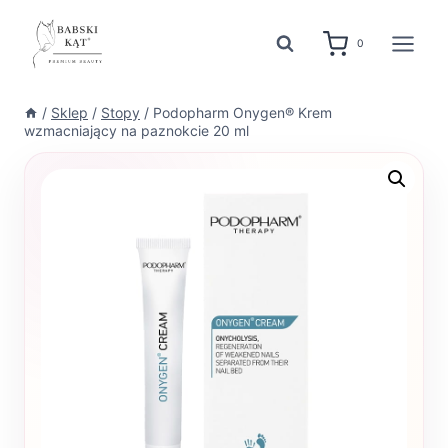
Przejdź
do
0
treści
/
Sklep
/
Stopy
/
Podopharm Onygen® Krem
wzmacniający na paznokcie 20 ml