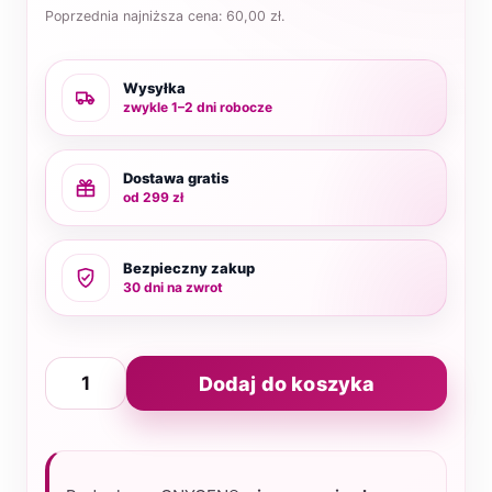
Poprzednia najniższa cena:
60,00
zł
.
Wysyłka
zwykle 1–2 dni robocze
Dostawa gratis
od 299 zł
Bezpieczny zakup
30 dni na zwrot
ilość
Dodaj do koszyka
Podopharm
Onygen®
Krem
wzmacniający