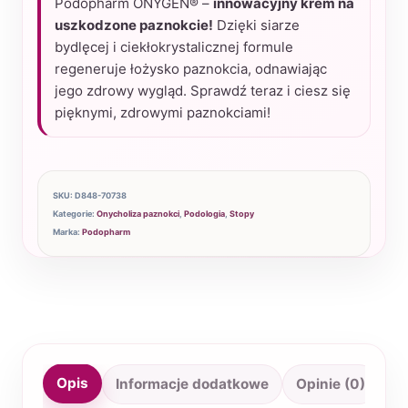
Podopharm ONYGEN® –
innowacyjny krem na
na
uszkodzone paznokcie!
Dzięki siarze
paznokcie
bydlęcej i ciekłokrystalicznej formule
regeneruje łożysko paznokcia, odnawiając
20
jego zdrowy wygląd. Sprawdź teraz i ciesz się
ml
pięknymi, zdrowymi paznokciami!
SKU:
D848-70738
Kategorie:
Onycholiza paznokci
,
Podologia
,
Stopy
Marka:
Podopharm
Opis
Informacje dodatkowe
Opinie (0)