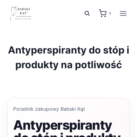
Przejdź
do
0
treści
Antyperspiranty do stóp i
produkty na potliwość
Poradnik zakupowy Babski Kąt
Antyperspiranty