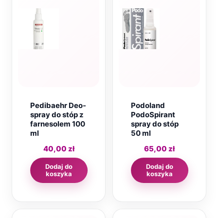
Pedibaehr Deo-
Podoland
spray do stóp z
PodoSpirant
farnesolem 100
spray do stóp
ml
50 ml
40,00
zł
65,00
zł
Dodaj do
Dodaj do
koszyka
koszyka