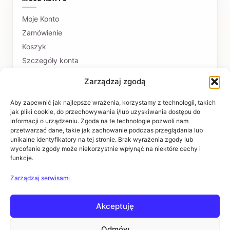
Moje Konto
Zamówienie
Koszyk
Szczegóły konta
Zarządzaj zgodą
PŁATNOŚCI I DOSTAWA
Formy płatności
Aby zapewnić jak najlepsze wrażenia, korzystamy z technologii, takich
jak pliki cookie, do przechowywania i/lub uzyskiwania dostępu do
Czas realizacji i koszty dostawy
informacji o urządzeniu. Zgoda na te technologie pozwoli nam
przetwarzać dane, takie jak zachowanie podczas przeglądania lub
INFORMACJE
unikalne identyfikatory na tej stronie. Brak wyrażenia zgody lub
wycofanie zgody może niekorzystnie wpłynąć na niektóre cechy i
funkcje.
Regulaminy
Polityka prywatności
Zarządzaj serwisami
Zwroty i reklamacje
Akceptuję
POMOC
Kontakt i dane firmy
Odmów