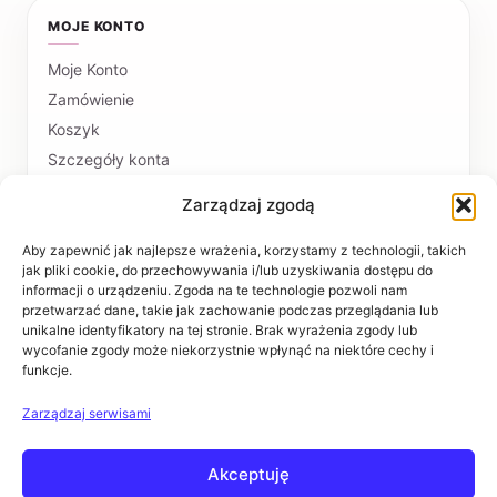
MOJE KONTO
Moje Konto
Zamówienie
Koszyk
Szczegóły konta
Zarządzaj zgodą
PŁATNOŚCI I DOSTAWA
Formy płatności
Aby zapewnić jak najlepsze wrażenia, korzystamy z technologii, takich
jak pliki cookie, do przechowywania i/lub uzyskiwania dostępu do
Czas realizacji i koszty dostawy
informacji o urządzeniu. Zgoda na te technologie pozwoli nam
przetwarzać dane, takie jak zachowanie podczas przeglądania lub
INFORMACJE
unikalne identyfikatory na tej stronie. Brak wyrażenia zgody lub
wycofanie zgody może niekorzystnie wpłynąć na niektóre cechy i
funkcje.
Regulaminy
Polityka prywatności
Zarządzaj serwisami
Zwroty i reklamacje
Akceptuję
POMOC