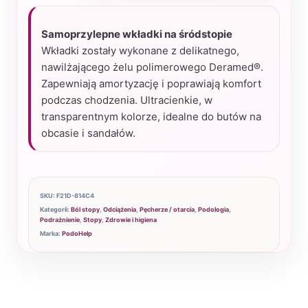
wkładki
na
Samoprzylepne wkładki na śródstopie
śródstopie
Wkładki zostały wykonane z delikatnego,
2
nawilżającego żelu polimerowego Deramed®.
Zapewniają amortyzację i poprawiają komfort
szt
podczas chodzenia. Ultracienkie, w
transparentnym kolorze, idealne do butów na
obcasie i sandałów.
SKU:
F21D-814C4
Kategorii:
Ból stopy
,
Odciążenia
,
Pęcherze / otarcia
,
Podologia
,
Podrażnienie
,
Stopy
,
Zdrowie i higiena
Marka:
PodoHelp