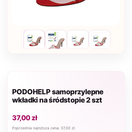
PODOHELP samoprzylepne
wkładki na śródstopie 2 szt
37,00
zł
Poprzednia najniższa cena:
37,00
zł
.