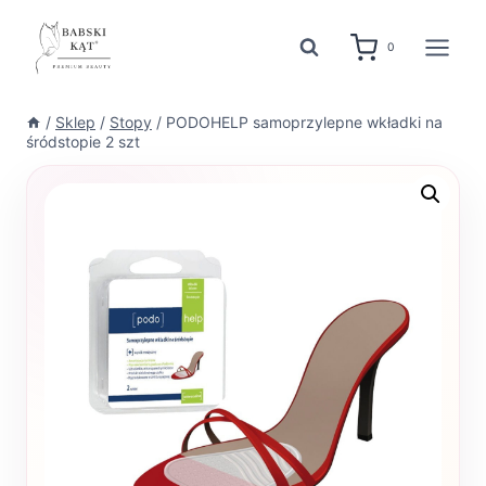
Przejdź
do
0
treści
/
Sklep
/
Stopy
/
PODOHELP samoprzylepne wkładki na
śródstopie 2 szt