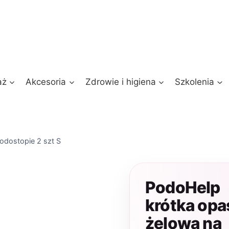
aż
Akcesoria
Zdrowie i higiena
Szkolenia
odostopie 2 szt S
PodoHelp
krótka opa
żelowa na