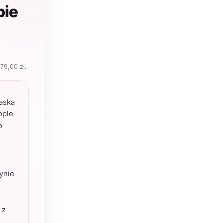
pie
:
79,00
zł
.
aska
opie
o
ynie
 z