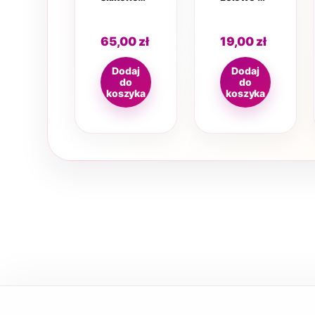
2 szt (S)
palucha S
65,00
zł
19,00
zł
Dodaj
Dodaj
do
do
koszyka
koszyka