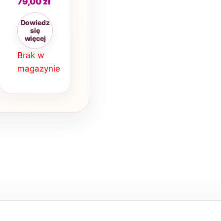
79,00
zł
przodostopie
2 szt M/L
Dowiedz
się
więcej
Brak w
magazynie