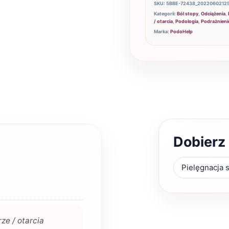
SKU:
5BBE-72438_2022060212
Kategorii:
Ból stopy
,
Odciążenia
,
/ otarcia
,
Podologia
,
Podrażnieni
Marka:
PodoHelp
Dobierz
Pielęgnacja 
ze / otarcia