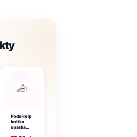
kty
PodoHelp
krótka
opaska
żelowa na