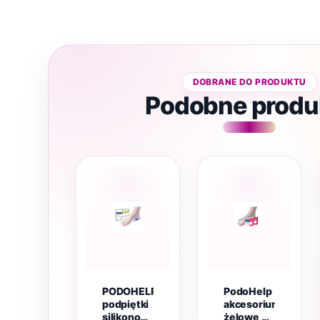
Podobne produ
PODOHELP
PodoHelp
podpiętki
akcesorium
silikonowe
żelowe do