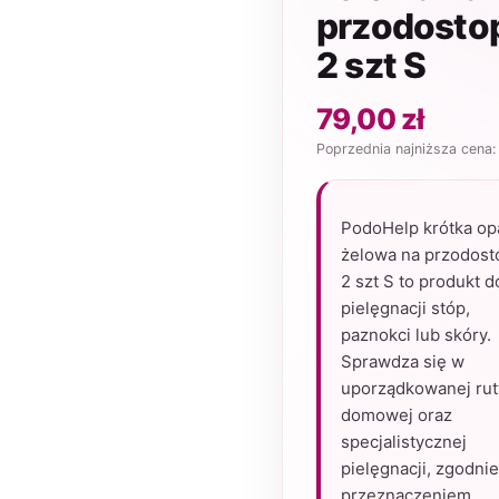
przodosto
2 szt S
79,00
zł
Poprzednia najniższa cena
PodoHelp krótka op
żelowa na przodost
2 szt S to produkt d
pielęgnacji stóp,
paznokci lub skóry.
Sprawdza się w
uporządkowanej rut
domowej oraz
specjalistycznej
pielęgnacji, zgodnie
przeznaczeniem