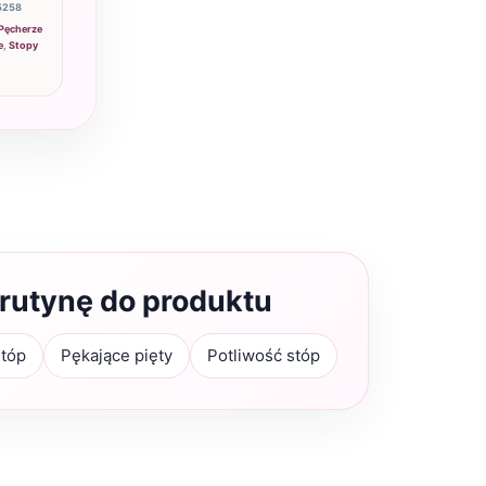
5258
Pęcherze
e
,
Stopy
 rutynę do produktu
stóp
Pękające pięty
Potliwość stóp