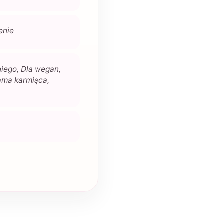
enie
niego, Dla wegan,
mama karmiąca,