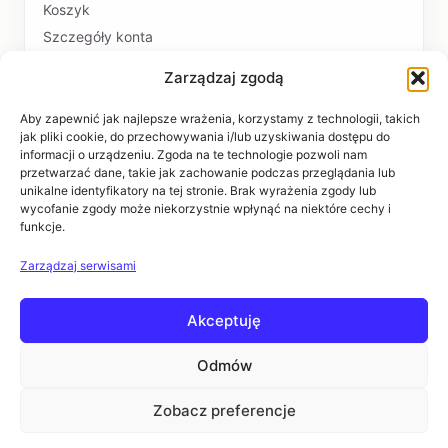
Koszyk
Szczegóły konta
Zarządzaj zgodą
PŁATNOŚCI I DOSTAWA
Formy płatności
Aby zapewnić jak najlepsze wrażenia, korzystamy z technologii, takich
jak pliki cookie, do przechowywania i/lub uzyskiwania dostępu do
Czas realizacji i koszty dostawy
informacji o urządzeniu. Zgoda na te technologie pozwoli nam
przetwarzać dane, takie jak zachowanie podczas przeglądania lub
INFORMACJE
unikalne identyfikatory na tej stronie. Brak wyrażenia zgody lub
wycofanie zgody może niekorzystnie wpłynąć na niektóre cechy i
funkcje.
Regulaminy
Polityka prywatności
Zarządzaj serwisami
Zwroty i reklamacje
Akceptuję
POMOC
Kontakt i dane firmy
Odmów
Pytania i odpowiedzi
Zobacz preferencje