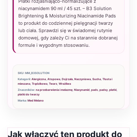
Płatki rozjaśniająco-normalizujące z
niacynamidem
niacynamidem 90 ml / 45 szt. – B3 Solution
rozjaśniająco-
Brightening & Moisturizing Niacinamide Pads
to produkt do codziennej pielęgnacji twarzy
normalizujące
lub ciała. Sprawdzi się w świadomej rutynie
90
domowej, gdy zależy Ci na starannie dobranej
ml
formule i wygodnym stosowaniu.
/
45
szt.
SKU:
MM_B3SOLUTION
Kategorii:
Alergiczna
,
Atopowa
,
Dojrzała
,
Naczyniowa
,
Sucha
,
Tłusta i
mieszana
,
Trądzikowa
,
Twarz
,
Wrażliwa
Znaczników:
na przebarwienia i melazmę
,
Niacynamid
,
pads
,
padsy
,
płatki
,
płatki do twarzy
Marka:
Med Melano
Jak włączyć ten produkt do