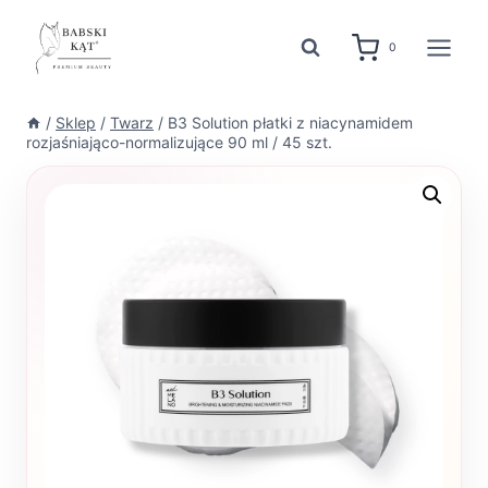
Przejdź
do
0
treści
/
Sklep
/
Twarz
/
B3 Solution płatki z niacynamidem
rozjaśniająco-normalizujące 90 ml / 45 szt.