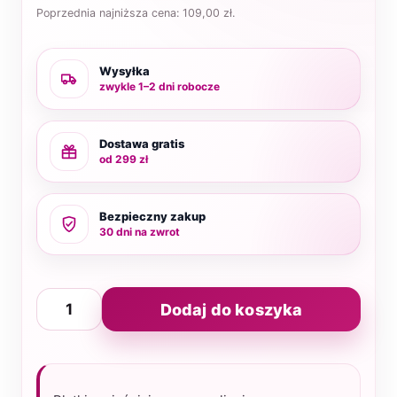
Poprzednia najniższa cena:
109,00
zł
.
Wysyłka
zwykle 1–2 dni robocze
Dostawa gratis
od 299 zł
Bezpieczny zakup
30 dni na zwrot
ilość
Dodaj do koszyka
B3
Solution
płatki
z