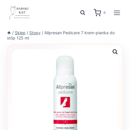
Przejdź
do
0
treści
/
Sklep
/
Stopy
/
Allpresan Pedicare 7 krem-pianka do
stóp 125 ml