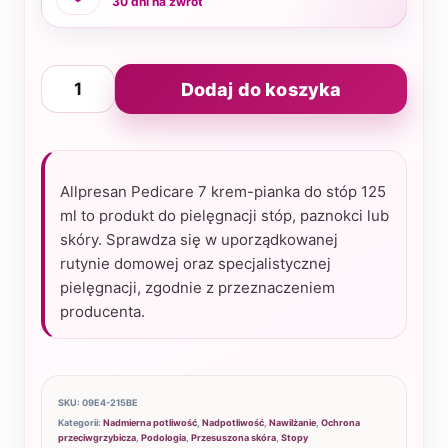
30 dni na zwrot
ilość
Dodaj do koszyka
Allpresan
Pedicare
7
krem-
Allpresan Pedicare 7 krem-pianka do stóp 125
pianka
ml to produkt do pielęgnacji stóp, paznokci lub
do
skóry. Sprawdza się w uporządkowanej
rutynie domowej oraz specjalistycznej
stóp
pielęgnacji, zgodnie z przeznaczeniem
125
producenta.
ml
SKU:
09E4-215BE
Kategorii:
Nadmierna potliwość
,
Nadpotliwość
,
Nawilżanie
,
Ochrona
przeciwgrzybicza
,
Podologia
,
Przesuszona skóra
,
Stopy