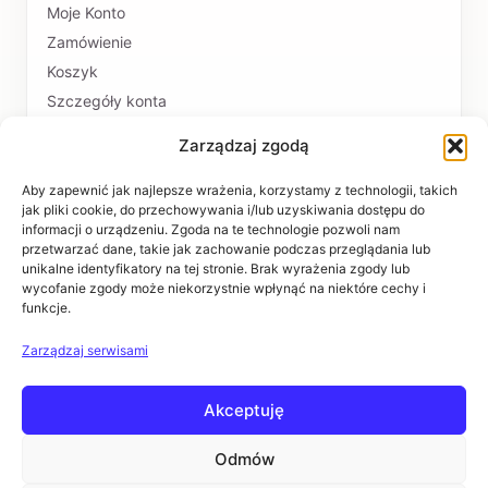
Moje Konto
Zamówienie
Koszyk
Szczegóły konta
Zarządzaj zgodą
PŁATNOŚCI I DOSTAWA
Formy płatności
Aby zapewnić jak najlepsze wrażenia, korzystamy z technologii, takich
jak pliki cookie, do przechowywania i/lub uzyskiwania dostępu do
Czas realizacji i koszty dostawy
informacji o urządzeniu. Zgoda na te technologie pozwoli nam
przetwarzać dane, takie jak zachowanie podczas przeglądania lub
INFORMACJE
unikalne identyfikatory na tej stronie. Brak wyrażenia zgody lub
wycofanie zgody może niekorzystnie wpłynąć na niektóre cechy i
funkcje.
Regulaminy
Polityka prywatności
Zarządzaj serwisami
Zwroty i reklamacje
Akceptuję
POMOC
Kontakt i dane firmy
Odmów
Pytania i odpowiedzi