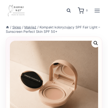
Przejdź
do
0
treści
/
Sklep
/
Makijaż
/
Kompakt koloryzujący SPF Fair Light –
Sunscreen Perfect Skin SPF 50+