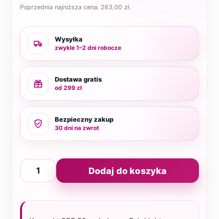
Poprzednia najniższa cena:
263,00
zł
.
Wysyłka
zwykle 1–2 dni robocze
Dostawa gratis
od 299 zł
Bezpieczny zakup
30 dni na zwrot
ilość
Dodaj do koszyka
Kompakt
koloryzujący
SPF
Fair