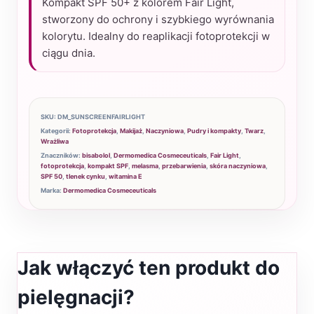
Kompakt SPF 50+ z kolorem Fair Light,
Light
stworzony do ochrony i szybkiego wyrównania
-
kolorytu. Idealny do reaplikacji fotoprotekcji w
ciągu dnia.
Sunscreen
Perfect
Skin
SPF
SKU:
DM_SUNSCREENFAIRLIGHT
50+
Kategorii:
Fotoprotekcja
,
Makijaż
,
Naczyniowa
,
Pudry i kompakty
,
Twarz
,
Wrażliwa
Znaczników:
bisabolol
,
Dermomedica Cosmeceuticals
,
Fair Light
,
fotoprotekcja
,
kompakt SPF
,
melasma
,
przebarwienia
,
skóra naczyniowa
,
SPF 50
,
tlenek cynku
,
witamina E
Marka:
Dermomedica Cosmeceuticals
Jak włączyć ten produkt do
pielęgnacji?