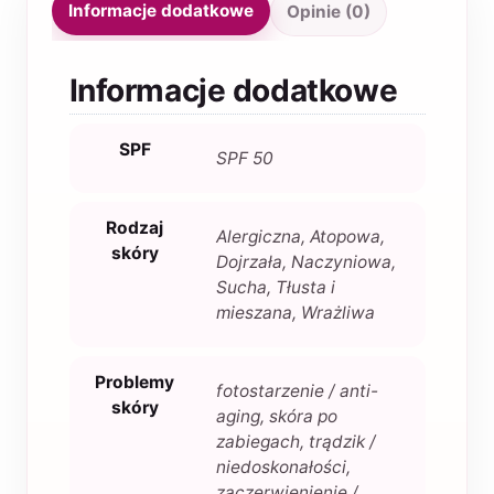
Informacje dodatkowe
Opinie (0)
Informacje dodatkowe
SPF
SPF 50
Rodzaj
Alergiczna, Atopowa,
skóry
Dojrzała, Naczyniowa,
Sucha, Tłusta i
mieszana, Wrażliwa
Problemy
fotostarzenie / anti-
skóry
aging, skóra po
zabiegach, trądzik /
niedoskonałości,
zaczerwienienie /