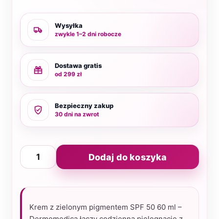
Wysyłka
zwykle 1–2 dni robocze
Dostawa gratis
od 299 zł
Bezpieczny zakup
30 dni na zwrot
ilość
Dodaj do koszyka
Krem
z
zielonym
pigmentem
Krem z zielonym pigmentem SPF 50 60 ml –
SPF
Dermomedica łączy codzienną pielęgnację z