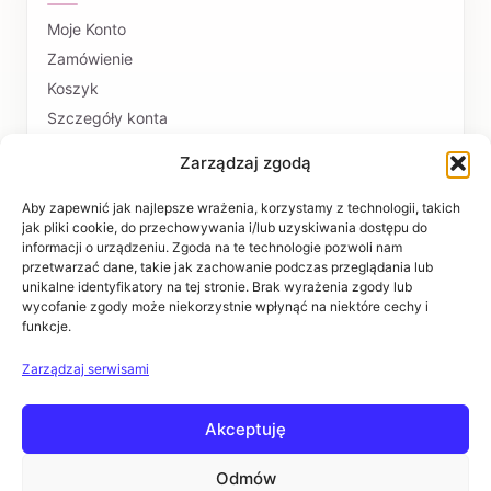
Moje Konto
Zamówienie
Koszyk
Szczegóły konta
Zarządzaj zgodą
PŁATNOŚCI I DOSTAWA
Formy płatności
Aby zapewnić jak najlepsze wrażenia, korzystamy z technologii, takich
jak pliki cookie, do przechowywania i/lub uzyskiwania dostępu do
Czas realizacji i koszty dostawy
informacji o urządzeniu. Zgoda na te technologie pozwoli nam
przetwarzać dane, takie jak zachowanie podczas przeglądania lub
INFORMACJE
unikalne identyfikatory na tej stronie. Brak wyrażenia zgody lub
wycofanie zgody może niekorzystnie wpłynąć na niektóre cechy i
funkcje.
Regulaminy
Polityka prywatności
Zarządzaj serwisami
Zwroty i reklamacje
Akceptuję
POMOC
Kontakt i dane firmy
Odmów