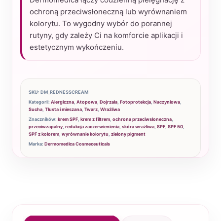
50
ochroną przeciwsłoneczną lub wyrównaniem
kolorytu. To wygodny wybór do porannej
60
rutyny, gdy zależy Ci na komforcie aplikacji i
ml
estetycznym wykończeniu.
-
Dermomedica
SKU:
DM_REDNESSCREAM
Kategorii:
Alergiczna
,
Atopowa
,
Dojrzała
,
Fotoprotekcja
,
Naczyniowa
,
Sucha
,
Tłusta i mieszana
,
Twarz
,
Wrażliwa
Znaczników:
krem SPF
,
krem z filtrem
,
ochrona przeciwsłoneczna
,
przeciwzapalny
,
redukcja zaczerwienienia
,
skóra wrażliwa
,
SPF
,
SPF 50
,
SPF z kolorem
,
wyrównanie kolorytu
,
zielony pigment
Marka:
Dermomedica Cosmeceuticals