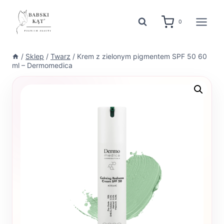
Przejdź
do
0
treści
/
Sklep
/
Twarz
/
Krem z zielonym pigmentem SPF 50 60
ml – Dermomedica