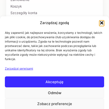
Koszyk
Szczegóły konta
Zarządzaj zgodą
PŁATNOŚCI I DOSTAWA
Formy płatności
Aby zapewnić jak najlepsze wrażenia, korzystamy z technologii, takich
jak pliki cookie, do przechowywania i/lub uzyskiwania dostępu do
Czas realizacji i koszty dostawy
informacji o urządzeniu. Zgoda na te technologie pozwoli nam
przetwarzać dane, takie jak zachowanie podczas przeglądania lub
INFORMACJE
unikalne identyfikatory na tej stronie. Brak wyrażenia zgody lub
wycofanie zgody może niekorzystnie wpłynąć na niektóre cechy i
funkcje.
Regulaminy
Polityka prywatności
Zarządzaj serwisami
Zwroty i reklamacje
Akceptuję
POMOC
Kontakt i dane firmy
Odmów
Pytania i odpowiedzi
Zobacz preferencje