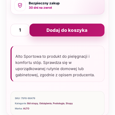
Bezpieczny zakup
30 dni na zwrot
ilość
Dodaj do koszyka
Alto
Sportowa
Alto Sportowa to produkt do pielęgnacji i
komfortu stóp. Sprawdza się w
uporządkowanej rutynie domowej lub
gabinetowej, zgodnie z opisem producenta.
SKU:
75F8-98479
Kategorie:
Ból stopy
,
Odciążenia
,
Podologia
,
Stopy
Marka:
ALTO