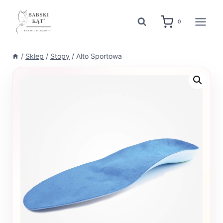
Przejdź
do
0
treści
/
Sklep
/
Stopy
/
Alto Sportowa