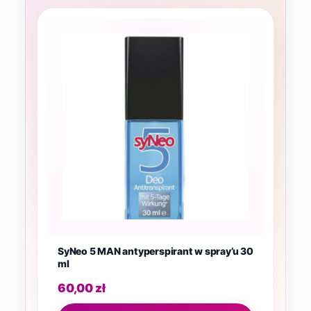
SyNeo 5 MAN antyperspirant w spray’u 30
ml
60,00
zł