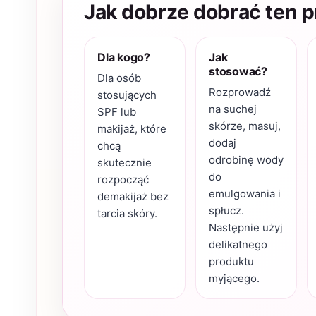
Jak dobrze dobrać ten 
Dla kogo?
Jak
stosować?
Dla osób
Rozprowadź
stosujących
na suchej
SPF lub
skórze, masuj,
makijaż, które
dodaj
chcą
odrobinę wody
skutecznie
do
rozpocząć
emulgowania i
demakijaż bez
spłucz.
tarcia skóry.
Następnie użyj
delikatnego
produktu
myjącego.