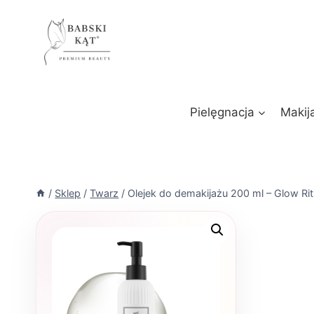
Przejdź
do
treści
Pielęgnacja
Makij
/
Sklep
/
Twarz
/
Olejek do demakijażu 200 ml – Glow Ritua