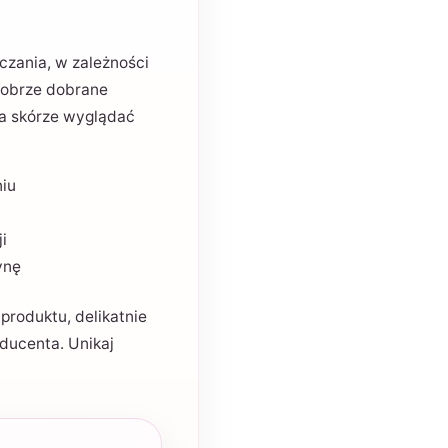
czania, w zależności
 dobrze dobrane
ga skórze wyglądać
niu
i
ynę
produktu, delikatnie
ducenta. Unikaj