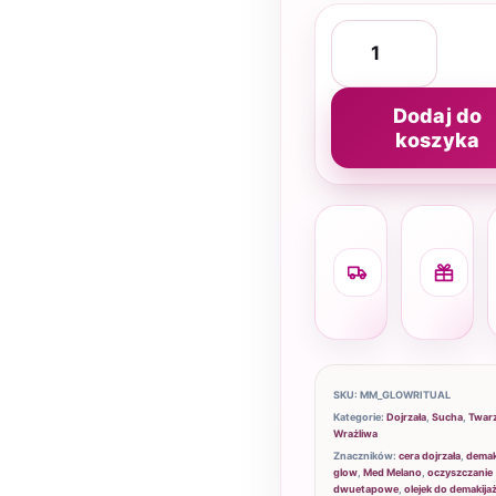
ilość
Olejek
do
Dodaj do
demakijażu
koszyka
200
ml
-
Wysyłka
D
Glow
zwykle
gr
1–
Ritual
o
2
2
dni
Mild
zł
robocze
Cleansing
Oil
Elixir
SKU:
MM_GLOWRITUAL
Kategorie:
Dojrzała
,
Sucha
,
Twar
Wrażliwa
Znaczników:
cera dojrzała
,
demak
glow
,
Med Melano
,
oczyszczanie
dwuetapowe
,
olejek do demakija