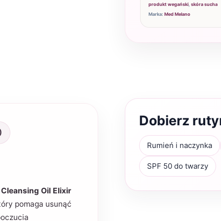
produkt wegański
,
skóra sucha
Marka:
Med Melano
Dobierz rut
)
Rumień i naczynka
SPF 50 do twarzy
Cleansing Oil Elixir
który pomaga usunąć
poczucia