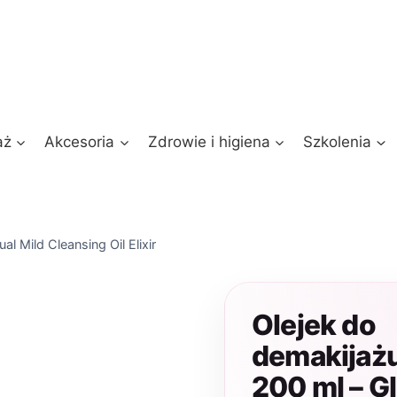
aż
Akcesoria
Zdrowie i higiena
Szkolenia
l Mild Cleansing Oil Elixir
Olejek do
demakijaż
200 ml – G