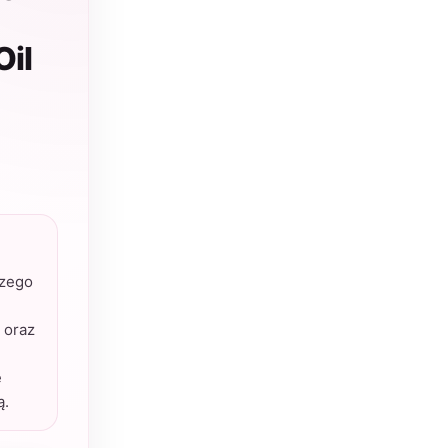
Oil
szego
 oraz
ę
ą.