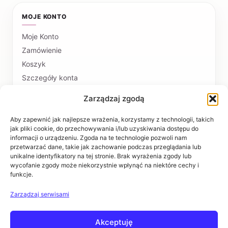
MOJE KONTO
Moje Konto
Zamówienie
Koszyk
Szczegóły konta
Zarządzaj zgodą
PŁATNOŚCI I DOSTAWA
Formy płatności
Aby zapewnić jak najlepsze wrażenia, korzystamy z technologii, takich
jak pliki cookie, do przechowywania i/lub uzyskiwania dostępu do
Czas realizacji i koszty dostawy
informacji o urządzeniu. Zgoda na te technologie pozwoli nam
przetwarzać dane, takie jak zachowanie podczas przeglądania lub
INFORMACJE
unikalne identyfikatory na tej stronie. Brak wyrażenia zgody lub
wycofanie zgody może niekorzystnie wpłynąć na niektóre cechy i
funkcje.
Regulaminy
Polityka prywatności
Zarządzaj serwisami
Zwroty i reklamacje
Akceptuję
POMOC