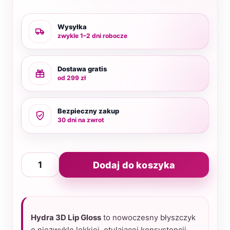
Wysyłka
zwykle 1–2 dni robocze
Dostawa gratis
od 299 zł
Bezpieczny zakup
30 dni na zwrot
ilość
Dodaj do koszyka
Błyszczyk
3D
Shiny
Rose
Hydra 3D Lip Gloss
to nowoczesny błyszczyk
1,68
o niezwykle lekkiej, otulającej konsystencji,