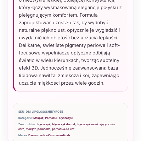
ml
który łączy wysmakowaną elegancję połysku z
pielęgnującym komfortem. Formuła
-
zaprojektowana została tak, by wydobyć
Hydra
naturalne piękno ust, optycznie je wygładzić i
3D
uwydatnić ich objętość bez uczucia lepkości.
Lip
Delikatne, świetliste pigmenty perłowe i soft-
Gloss
focusowe wypełniacze optyczne odbijają
światło w wielu kierunkach, tworząc subtelny
efekt 3D. Jednocześnie zaawansowana baza
lipidowa nawilża, zmiękcza i koi, zapewniając
uczucie miękkości przez wiele godzin.
SKU:
DM_LIPGLOSSSHINYROSE
Kategorie:
Makijaż
,
Pomadki i błyszczyki
Znaczników:
błyszczyk
,
błyszczyk do ust
,
błyszczyk nawilżający
,
color
care
,
makijaż
,
pomadka
,
pomadka do ust
Marka:
Dermomedica Cosmeceuticals