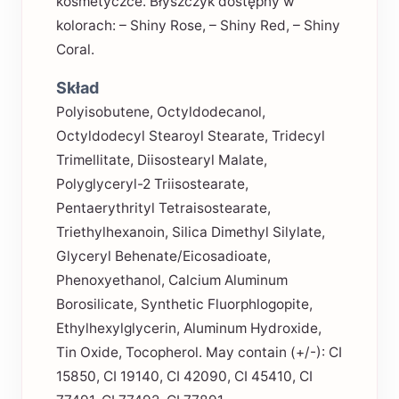
kosmetyczce. Błyszczyk dostępny w
kolorach: – Shiny Rose, – Shiny Red, – Shiny
Coral.
Skład
Polyisobutene, Octyldodecanol,
Octyldodecyl Stearoyl Stearate, Tridecyl
Trimellitate, Diisostearyl Malate,
Polyglyceryl-2 Triisostearate,
Pentaerythrityl Tetraisostearate,
Triethylhexanoin, Silica Dimethyl Silylate,
Glyceryl Behenate/Eicosadioate,
Phenoxyethanol, Calcium Aluminum
Borosilicate, Synthetic Fluorphlogopite,
Ethylhexylglycerin, Aluminum Hydroxide,
Tin Oxide, Tocopherol. May contain (+/-): CI
15850, CI 19140, CI 42090, CI 45410, CI