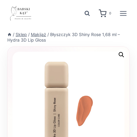
Przejdź
do
0
treści
/
Sklep
/
Makijaż
/
Błyszczyk 3D Shiny Rose 1,68 ml –
Hydra 3D Lip Gloss