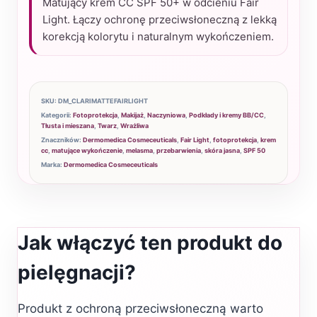
Matujący krem CC SPF 50+ w odcieniu Fair
Light
Light. Łączy ochronę przeciwsłoneczną z lekką
23
korekcją kolorytu i naturalnym wykończeniem.
ml
-
ClariMatte
SKU:
DM_CLARIMATTEFAIRLIGHT
CC
Kategorii:
Fotoprotekcja
,
Makijaż
,
Naczyniowa
,
Podkłady i kremy BB/CC
,
Tłusta i mieszana
,
Twarz
,
Wrażliwa
Cream
Znaczników:
Dermomedica Cosmeceuticals
,
Fair Light
,
fotoprotekcja
,
krem
SPF
cc
,
matujące wykończenie
,
melasma
,
przebarwienia
,
skóra jasna
,
SPF 50
Marka:
Dermomedica Cosmeceuticals
50+
Jak włączyć ten produkt do
pielęgnacji?
Produkt z ochroną przeciwsłoneczną warto