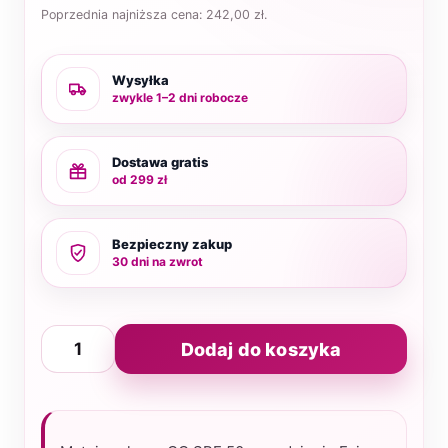
Poprzednia najniższa cena:
242,00
zł
.
Wysyłka
zwykle 1–2 dni robocze
Dostawa gratis
od 299 zł
Bezpieczny zakup
30 dni na zwrot
ilość
Dodaj do koszyka
Krem
CC
matujący
Fair