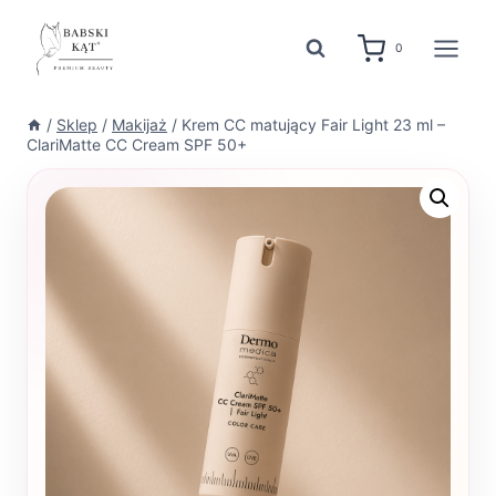
Przejdź
do
0
treści
/
Sklep
/
Makijaż
/
Krem CC matujący Fair Light 23 ml –
ClariMatte CC Cream SPF 50+