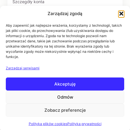
Szczegóły konta
Zarządzaj zgodą
PŁATNOŚCI I DOSTAWA
Formy płatności
Aby zapewnić jak najlepsze wrażenia, korzystamy z technologii, takich
jak pliki cookie, do przechowywania i/lub uzyskiwania dostępu do
Czas realizacji i koszty dostawy
informacji o urządzeniu. Zgoda na te technologie pozwoli nam
przetwarzać dane, takie jak zachowanie podczas przeglądania lub
INFORMACJE
unikalne identyfikatory na tej stronie. Brak wyrażenia zgody lub
wycofanie zgody może niekorzystnie wpłynąć na niektóre cechy i
funkcje.
Regulaminy
Polityka prywatności
Zarządzaj serwisami
Zwroty i reklamacje
Akceptuję
POMOC
Kontakt i dane firmy
Odmów
Pytania i odpowiedzi
Zobacz preferencje
Polityka plików cookies
Polityka prywatności