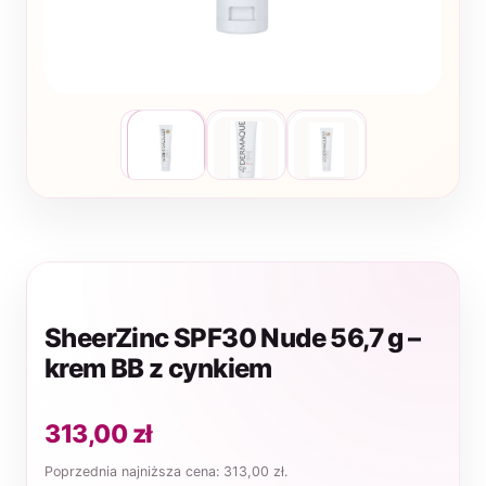
SheerZinc SPF30 Nude 56,7 g –
krem BB z cynkiem
313,00
zł
Poprzednia najniższa cena:
313,00
zł
.