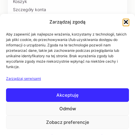
Koszyk
Szczegóły konta
Zarządzaj zgodą
PŁATNOŚCI I DOSTAWA
Formy płatności
Aby zapewnić jak najlepsze wrażenia, korzystamy z technologii, takich
jak pliki cookie, do przechowywania i/lub uzyskiwania dostępu do
Czas realizacji i koszty dostawy
informacji o urządzeniu. Zgoda na te technologie pozwoli nam
przetwarzać dane, takie jak zachowanie podczas przeglądania lub
INFORMACJE
unikalne identyfikatory na tej stronie. Brak wyrażenia zgody lub
wycofanie zgody może niekorzystnie wpłynąć na niektóre cechy i
funkcje.
Regulaminy
Polityka prywatności
Zarządzaj serwisami
Zwroty i reklamacje
Akceptuję
POMOC
Kontakt i dane firmy
Odmów
Pytania i odpowiedzi
Zobacz preferencje