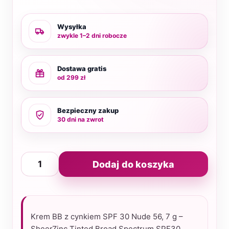
Wysyłka
zwykle 1–2 dni robocze
Dostawa gratis
od 299 zł
Bezpieczny zakup
30 dni na zwrot
ilość
Dodaj do koszyka
SheerZinc
SPF30
Nude
56,7
Krem BB z cynkiem SPF 30 Nude 56, 7 g –
g
SheerZinc Tinted Broad Spectrum SPF30