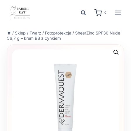
Przejdź
do
0
treści
/
Sklep
/
Twarz
/
Fotoprotekcja
/
SheerZinc SPF30 Nude
56,7 g – krem BB z cynkiem