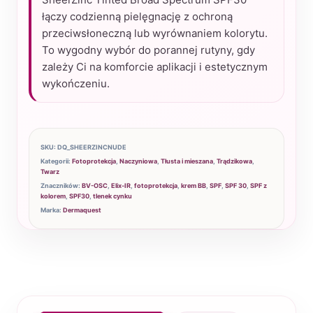
–
łączy codzienną pielęgnację z ochroną
przeciwsłoneczną lub wyrównaniem kolorytu.
krem
To wygodny wybór do porannej rutyny, gdy
BB
zależy Ci na komforcie aplikacji i estetycznym
z
wykończeniu.
cynkiem
SKU:
DQ_SHEERZINCNUDE
Kategorii:
Fotoprotekcja
,
Naczyniowa
,
Tłusta i mieszana
,
Trądzikowa
,
Twarz
Znaczników:
BV-OSC
,
Elix-IR
,
fotoprotekcja
,
krem BB
,
SPF
,
SPF 30
,
SPF z
kolorem
,
SPF30
,
tlenek cynku
Marka:
Dermaquest