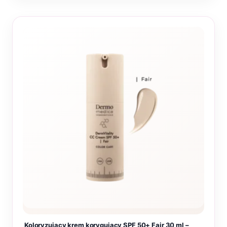
Koloryzujący krem korygujący SPF 50+ Fair 30 ml –