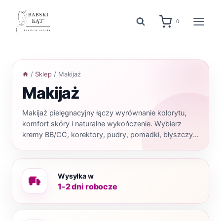
Przejdź
do
0
treści
/
Sklep
/
Makijaż
Makijaż
Makijaż pielęgnacyjny łączy wyrównanie kolorytu,
komfort skóry i naturalne wykończenie. Wybierz
kremy BB/CC, korektory, pudry, pomadki, błyszczyki
oraz produkty do policzków dopasowane do
codziennego efektu. Jeśli zależy Ci na pielęgnacji i
makijażu w jednym, zacznij od podkładów BB/CC,
Wysyłka w
korektorów i produktów SPF.
1-2 dni robocze