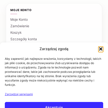
MOJE KONTO
Moje Konto
Zamówienie
Koszyk
Szczegóły konta
Zarządzaj zgodą
PŁATNOŚCI I DOSTAWA
Formy płatności
Aby zapewnić jak najlepsze wrażenia, korzystamy z technologii, takich
jak pliki cookie, do przechowywania i/lub uzyskiwania dostępu do
Czas realizacji i koszty dostawy
informacji o urządzeniu. Zgoda na te technologie pozwoli nam
przetwarzać dane, takie jak zachowanie podczas przeglądania lub
INFORMACJE
unikalne identyfikatory na tej stronie. Brak wyrażenia zgody lub
wycofanie zgody może niekorzystnie wpłynąć na niektóre cechy i
funkcje.
Regulaminy
Polityka prywatności
Zarządzaj serwisami
Zwroty i reklamacje
Akceptuję