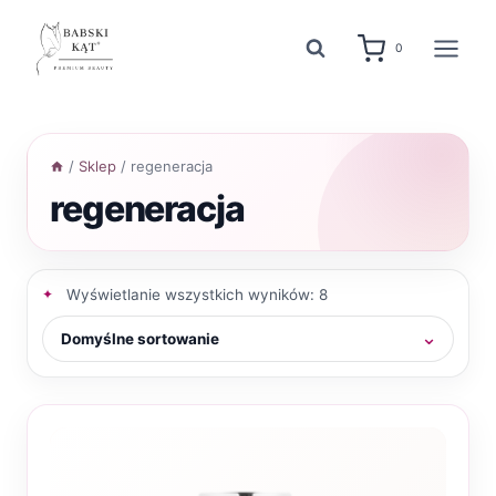
Przejdź
do
0
treści
/
Sklep
/
regeneracja
regeneracja
Wyświetlanie wszystkich wyników: 8