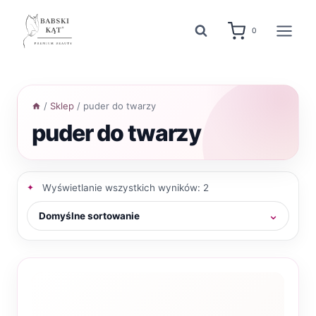
Przejdź
do
0
treści
/
Sklep
/
puder do twarzy
puder do twarzy
Wyświetlanie wszystkich wyników: 2