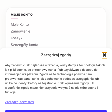
MOJE KONTO
Moje Konto
Zamówienie
Koszyk
Szczegóły konta
Zarządzaj zgodą
PŁATNOŚCI I DOSTAWA
Formy płatności
Aby zapewnić jak najlepsze wrażenia, korzystamy z technologii, takich
jak pliki cookie, do przechowywania i/lub uzyskiwania dostępu do
Czas realizacji i koszty dostawy
informacji o urządzeniu. Zgoda na te technologie pozwoli nam
przetwarzać dane, takie jak zachowanie podczas przeglądania lub
INFORMACJE
unikalne identyfikatory na tej stronie. Brak wyrażenia zgody lub
wycofanie zgody może niekorzystnie wpłynąć na niektóre cechy i
funkcje.
Regulaminy
Polityka prywatności
Zarządzaj serwisami
Zwroty i reklamacje