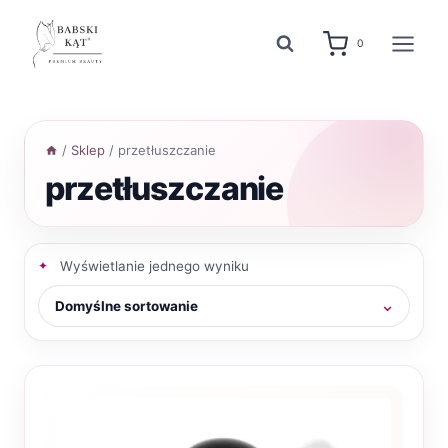
Przejdź
do
0
treści
/
Sklep
/
przetłuszczanie
przetłuszczanie
Wyświetlanie jednego wyniku