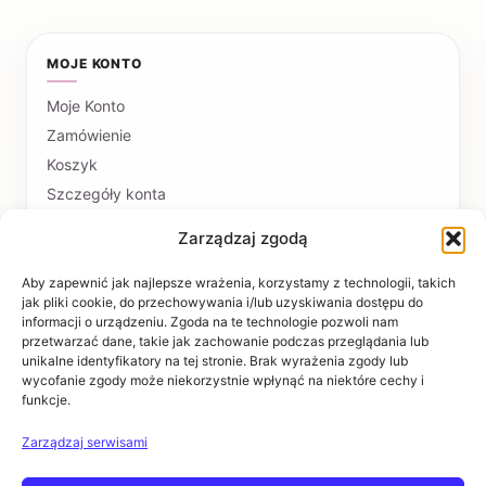
MOJE KONTO
Moje Konto
Zamówienie
Koszyk
Szczegóły konta
Zarządzaj zgodą
PŁATNOŚCI I DOSTAWA
Formy płatności
Aby zapewnić jak najlepsze wrażenia, korzystamy z technologii, takich
jak pliki cookie, do przechowywania i/lub uzyskiwania dostępu do
Czas realizacji i koszty dostawy
informacji o urządzeniu. Zgoda na te technologie pozwoli nam
przetwarzać dane, takie jak zachowanie podczas przeglądania lub
INFORMACJE
unikalne identyfikatory na tej stronie. Brak wyrażenia zgody lub
wycofanie zgody może niekorzystnie wpłynąć na niektóre cechy i
funkcje.
Regulaminy
Polityka prywatności
Zarządzaj serwisami
Zwroty i reklamacje