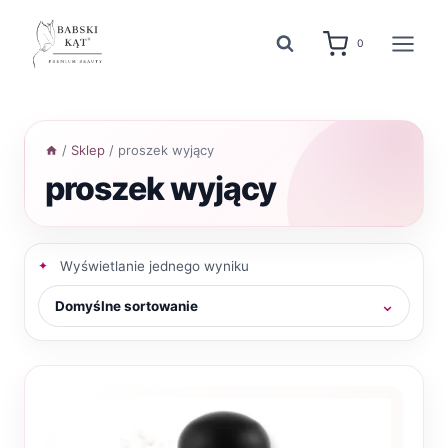
Przejdź
do
0
treści
/
Sklep
/
proszek wyjący
proszek wyjący
Wyświetlanie jednego wyniku