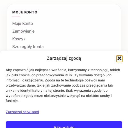
MOJE KONTO
Moje Konto
Zamówienie
Koszyk
Szczegóły konta
Zarządzaj zgodą
PŁATNOŚCI I DOSTAWA
Formy płatności
Aby zapewnić jak najlepsze wrażenia, korzystamy z technologii, takich
jak pliki cookie, do przechowywania i/lub uzyskiwania dostępu do
Czas realizacji i koszty dostawy
informacji o urządzeniu. Zgoda na te technologie pozwoli nam
przetwarzać dane, takie jak zachowanie podczas przeglądania lub
INFORMACJE
unikalne identyfikatory na tej stronie. Brak wyrażenia zgody lub
wycofanie zgody może niekorzystnie wpłynąć na niektóre cechy i
funkcje.
Regulaminy
Polityka prywatności
Zarządzaj serwisami
Zwroty i reklamacje
Akceptuję