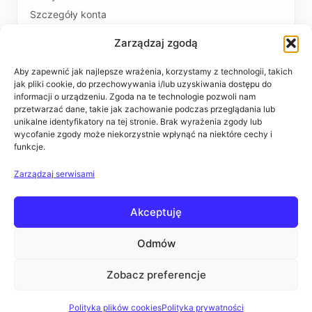
Szczegóły konta
Zarządzaj zgodą
PŁATNOŚCI I DOSTAWA
Formy płatności
Aby zapewnić jak najlepsze wrażenia, korzystamy z technologii, takich
jak pliki cookie, do przechowywania i/lub uzyskiwania dostępu do
Czas realizacji i koszty dostawy
informacji o urządzeniu. Zgoda na te technologie pozwoli nam
przetwarzać dane, takie jak zachowanie podczas przeglądania lub
INFORMACJE
unikalne identyfikatory na tej stronie. Brak wyrażenia zgody lub
wycofanie zgody może niekorzystnie wpłynąć na niektóre cechy i
funkcje.
Regulaminy
Polityka prywatności
Zarządzaj serwisami
Zwroty i reklamacje
Akceptuję
POMOC
Kontakt i dane firmy
Odmów
Pytania i odpowiedzi
Zobacz preferencje
Polityka plików cookies
Polityka prywatności