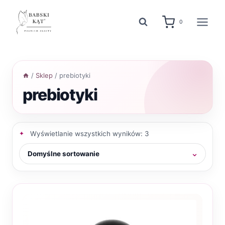
Przejdź
do
0
treści
/
Sklep
/
prebiotyki
prebiotyki
Wyświetlanie wszystkich wyników: 3