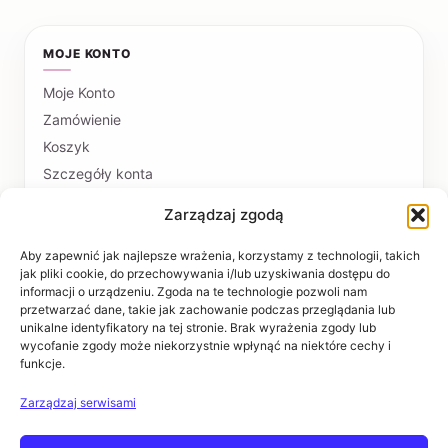
MOJE KONTO
Moje Konto
Zamówienie
Koszyk
Szczegóły konta
Zarządzaj zgodą
PŁATNOŚCI I DOSTAWA
Formy płatności
Aby zapewnić jak najlepsze wrażenia, korzystamy z technologii, takich
jak pliki cookie, do przechowywania i/lub uzyskiwania dostępu do
Czas realizacji i koszty dostawy
informacji o urządzeniu. Zgoda na te technologie pozwoli nam
przetwarzać dane, takie jak zachowanie podczas przeglądania lub
INFORMACJE
unikalne identyfikatory na tej stronie. Brak wyrażenia zgody lub
wycofanie zgody może niekorzystnie wpłynąć na niektóre cechy i
funkcje.
Regulaminy
Polityka prywatności
Zarządzaj serwisami
Zwroty i reklamacje