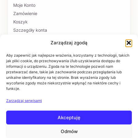
Moje Konto
Zamówienie
Koszyk
Szczegóły konta
Zarządzaj zgodą
PŁATNOŚCI I DOSTAWA
Formy płatności
Aby zapewnić jak najlepsze wrażenia, korzystamy z technologii, takich
jak pliki cookie, do przechowywania i/lub uzyskiwania dostępu do
Czas realizacji i koszty dostawy
informacji o urządzeniu. Zgoda na te technologie pozwoli nam
przetwarzać dane, takie jak zachowanie podczas przeglądania lub
INFORMACJE
unikalne identyfikatory na tej stronie. Brak wyrażenia zgody lub
wycofanie zgody może niekorzystnie wpłynąć na niektóre cechy i
funkcje.
Regulaminy
Polityka prywatności
Zarządzaj serwisami
Zwroty i reklamacje
Akceptuję
POMOC
Kontakt i dane firmy
Odmów