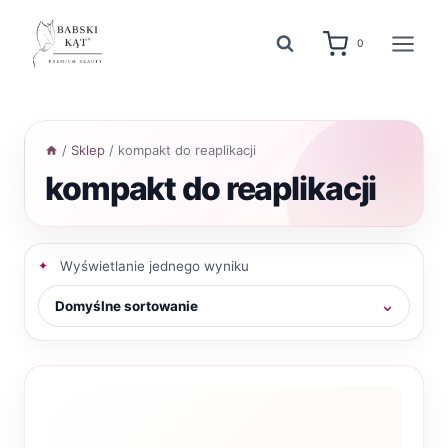
Przejdź
do
0
treści
/
Sklep
/
kompakt do reaplikacji
kompakt do reaplikacji
Wyświetlanie jednego wyniku