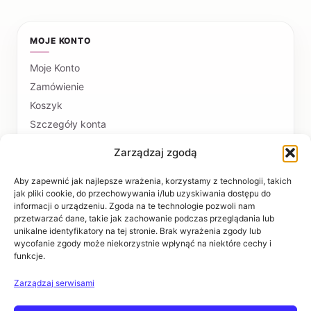
MOJE KONTO
Moje Konto
Zamówienie
Koszyk
Szczegóły konta
Zarządzaj zgodą
PŁATNOŚCI I DOSTAWA
Formy płatności
Aby zapewnić jak najlepsze wrażenia, korzystamy z technologii, takich
jak pliki cookie, do przechowywania i/lub uzyskiwania dostępu do
Czas realizacji i koszty dostawy
informacji o urządzeniu. Zgoda na te technologie pozwoli nam
przetwarzać dane, takie jak zachowanie podczas przeglądania lub
INFORMACJE
unikalne identyfikatory na tej stronie. Brak wyrażenia zgody lub
wycofanie zgody może niekorzystnie wpłynąć na niektóre cechy i
funkcje.
Regulaminy
Polityka prywatności
Zarządzaj serwisami
Zwroty i reklamacje