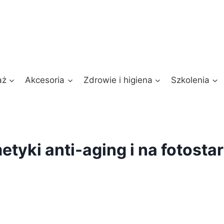
aż
Akcesoria
Zdrowie i higiena
Szkolenia
tyki anti-aging i na fotosta