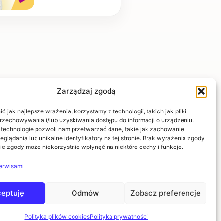
Zarządzaj zgodą
POMOC
 jak najlepsze wrażenia, korzystamy z technologii, takich jak pliki
przechowywania i/lub uzyskiwania dostępu do informacji o urządzeniu.
Kontakt i dane firmy
 technologie pozwoli nam przetwarzać dane, takie jak zachowanie
eglądania lub unikalne identyfikatory na tej stronie. Brak wyrażenia zgody
Pytania i odpowiedzi
ie zgody może niekorzystnie wpłynąć na niektóre cechy i funkcje.
erwisami
eptuję
Odmów
Zobacz preferencje
Polityka plików cookies
Polityka prywatności