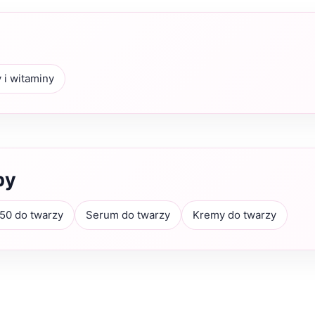
 i witaminy
by
50 do twarzy
Serum do twarzy
Kremy do twarzy