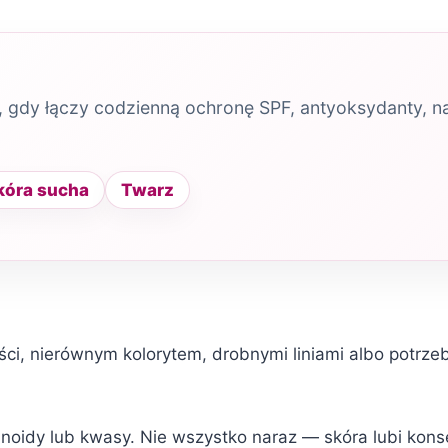
y, gdy łączy codzienną ochronę SPF, antyoksydanty, naw
kóra sucha
Twarz
ści, nierównym kolorytem, drobnymi liniami albo potrzebą
inoidy lub kwasy. Nie wszystko naraz — skóra lubi kons