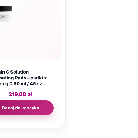
in C Solution
nating Pads – płatki z
iną C 90 ml / 45 szt.
219,00
zł
Dodaj do koszyka