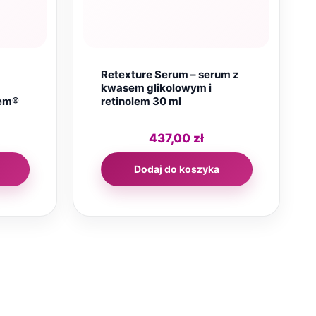
Retexture Serum – serum z
kwasem glikolowym i
lem®
retinolem 30 ml
437,00
zł
Dodaj do koszyka